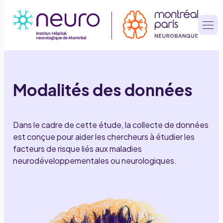
Aller
au
contenu
Modalités des données
Dans le cadre de cette étude, la collecte de données
est conçue pour aider les chercheurs à étudier les
facteurs de risque liés aux maladies
neurodéveloppementales ou neurologiques.